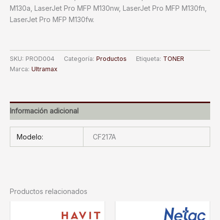
M130a, LaserJet Pro MFP M130nw, LaserJet Pro MFP M130fn,
LaserJet Pro MFP M130fw.
SKU:
PROD004
Categoría:
Productos
Etiqueta:
TONER
Marca:
Ultramax
Información adicional
Modelo:
CF217A
Productos relacionados