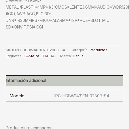
CAMARA IP DOMO
METALI/PLASTI*4MP*1/3”CMOS*LENTE3.6MM*AUDIO*WDR120
(ICR),AWB,AGC,BLC,3D-
DNR*IR30M*IP67*IK10*ALARMA*12V*POE*SLOT MIC
SD*ONVIF,PSIA,CGI
SKU:
IPC-HDBW1431EN-0280B-S4
Categoría:
Productos
Etiquetas:
CAMARA
,
DAHUA
Marca:
Dahua
Información adicional
Modelo:
IPC-HDBW1431EN-0280B-S4
Productos relacionados