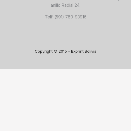
anillo Radial 24.
Telf
: (591) 780-93916
Copyright © 2015 - Bxprint Bolivia