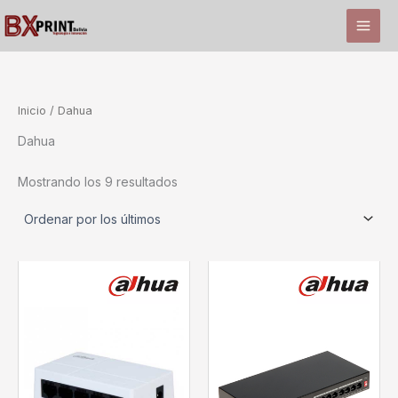
Ir
al
contenido
Inicio
/ Dahua
Dahua
Ordenado
Mostrando los 9 resultados
por
los
últimos