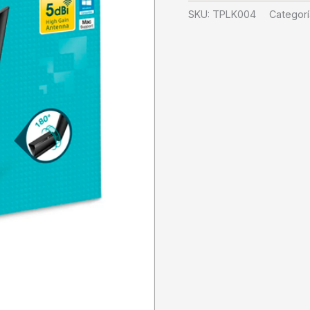
SKU:
TPLK004
Categorí