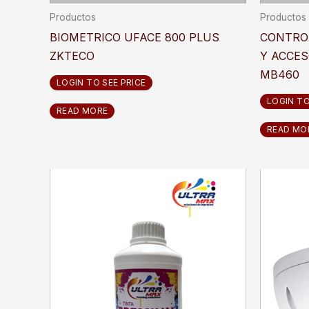
Productos
Productos
BIOMETRICO UFACE 800 PLUS
CONTROL
ZKTECO
Y ACCES
MB460
LOGIN TO SEE PRICE
LOGIN TO
READ MORE
READ MO