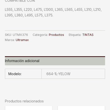
COMPATIBLE CON:
L555, L355, L220, L475, L1300, L365, L565, L455, L310, L210,
L395, L380, L495, L575, L375.
SKU:
UTMX376
Categoría:
Productos
Etiqueta:
TINTAS
Marca:
Ultramax
Información adicional
Modelo:
664-1L-YELOW
Productos relacionados