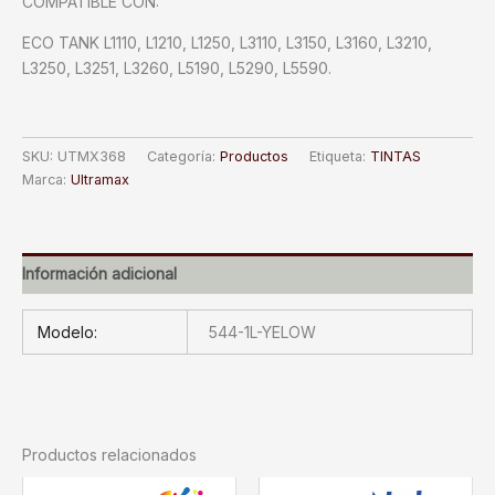
COMPATIBLE CON:
ECO TANK L1110, L1210, L1250, L3110, L3150, L3160, L3210,
L3250, L3251, L3260, L5190, L5290, L5590.
SKU:
UTMX368
Categoría:
Productos
Etiqueta:
TINTAS
Marca:
Ultramax
Información adicional
Modelo:
544-1L-YELOW
Productos relacionados