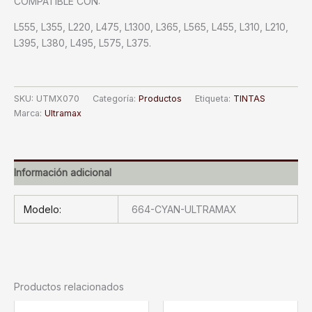
COMPATIBLE CON:
L555, L355, L220, L475, L1300, L365, L565, L455, L310, L210,
L395, L380, L495, L575, L375.
SKU:
UTMX070
Categoría:
Productos
Etiqueta:
TINTAS
Marca:
Ultramax
Información adicional
Modelo:
664-CYAN-ULTRAMAX
Productos relacionados