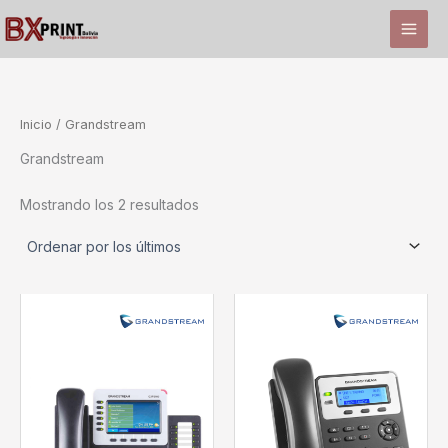
Ir
al
contenido
Inicio
/ Grandstream
Grandstream
Ordenado
Mostrando los 2 resultados
por
los
últimos