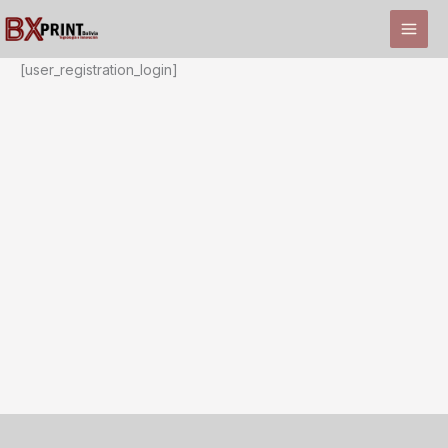
Ir
al
contenido
[user_registration_login]